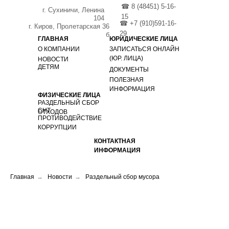
☎ 8 (48451) 5-16-
г. Сухиничи, Ленина
15
104
☎ +7 (910)591-16-
г. Киров, Пролетарская 36
29
б
ГЛАВНАЯ
ЮРИДИЧЕСКИЕ ЛИЦА
О КОМПАНИИ
ЗАПИСАТЬСЯ ОНЛАЙН
(ЮР. ЛИЦА)
НОВОСТИ
ДЕТЯМ
ДОКУМЕНТЫ
ПОЛЕЗНАЯ
ИНФОРМАЦИЯ
ФИЗИЧЕСКИЕ ЛИЦА
РАЗДЕЛЬНЫЙ СБОР
СНТ
ОТХОДОВ
ПРОТИВОДЕЙСТВИЕ
КОРРУПЦИИ
КОНТАКТНАЯ
ИНФОРМАЦИЯ
Главная
→
Новости
→
Раздельный сбор мусора