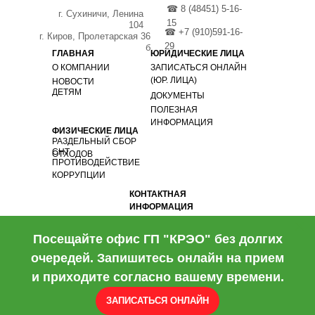
☎ 8 (48451) 5-16-
г. Сухиничи, Ленина
15
104
☎ +7 (910)591-16-
г. Киров, Пролетарская 36
29
б
ГЛАВНАЯ
ЮРИДИЧЕСКИЕ ЛИЦА
О КОМПАНИИ
ЗАПИСАТЬСЯ ОНЛАЙН
(ЮР. ЛИЦА)
НОВОСТИ
ДЕТЯМ
ДОКУМЕНТЫ
ПОЛЕЗНАЯ
ИНФОРМАЦИЯ
ФИЗИЧЕСКИЕ ЛИЦА
РАЗДЕЛЬНЫЙ СБОР
СНТ
ОТХОДОВ
ПРОТИВОДЕЙСТВИЕ
КОРРУПЦИИ
КОНТАКТНАЯ
ИНФОРМАЦИЯ
Посещайте офис ГП "КРЭО" без долгих
очередей. Запишитесь онлайн на прием
и приходите согласно вашему времени.
ЗАПИСАТЬСЯ ОНЛАЙН